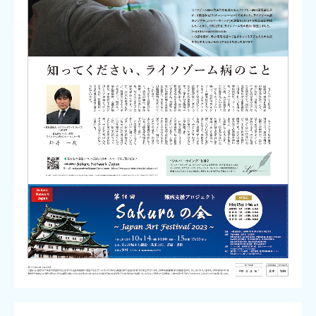
第14回Sakuraの会
第13回Sakuraの会
愛知県医師会交響楽団
愛知健康セミナー
ライソゾーム病セミナー
病気を知る
ゴーシェ病
ファブリー病
ポンぺ病
ムコ多糖病 I 型