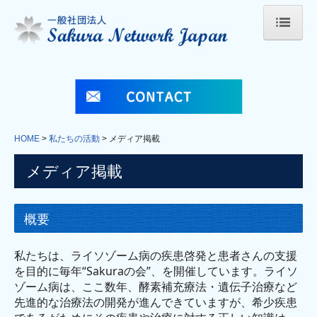
HOME
当法人について
法人概要
HOME
私たちの活動
メディア掲載
事業内容
メディア掲載
定款
概要
私たちの活動
Sakuraの会
私たちは、ライソゾーム病の疾患啓発と患者さんの支援
を目的に毎年“Sakuraの会”、を開催しています。ライソ
ライソゾーム病の日
ゾーム病は、ここ数年、酵素補充療法・遺伝子治療など
先進的な治療法の開発が進んできていますが、希少疾患
シルバーウィング