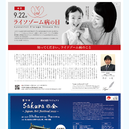
ムコ多糖病 II 型
見て学ぶ
読んで学ぶ
協賛企業
寄付について
広告掲載
Sakura Square
臓器のはたらき
医学の散歩道
人間ドックの結果の見方
健康セミナー