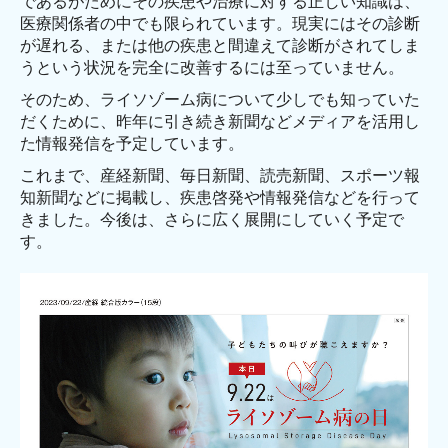
であるがためにその疾患や治療に対する正しい知識は、
医療関係者の中でも限られています。現実にはその診断
さくら・めーる
が遅れる、または他の疾患と間違えて診断がされてしま
うという状況を完全に改善するには至っていません。
しおりの作成
そのため、ライソゾーム病について少しでも知っていた
だくために、昨年に引き続き新聞などメディアを活用し
メディア掲載
た情報発信を予定しています。
その他
これまで、産経新聞、毎日新聞、読売新聞、スポーツ報
知新聞などに掲載し、疾患啓発や情報発信などを行って
イベントの様子
きました。今後は、さらに広く展開にしていく予定で
す。
第19回Sakuraの会
第18回Sakuraの会
第17回Sakuraの会
第16回Sakuraの会
第15回Sakuraの会