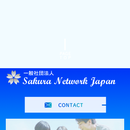
ムコ多糖病 II 型
見て学ぶ
読んで学ぶ
協賛企業
寄付について
広告掲載
Sakura Square
臓器のはたらき
医学の散歩道
人間ドックの結果の見方
健康セミナー