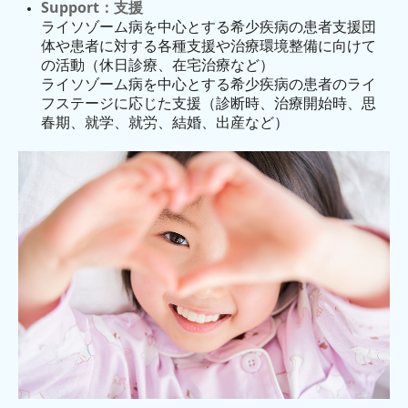
Support：支援
第14回Sakuraの会
ライソゾーム病を中心とする希少疾病の患者支援団
体や患者に対する各種支援や治療環境整備に向けて
第13回Sakuraの会
の活動（休日診療、在宅治療など）
ライソゾーム病を中心とする希少疾病の患者のライ
愛知県医師会交響楽団
フステージに応じた支援（診断時、治療開始時、思
春期、就学、就労、結婚、出産など）
愛知健康セミナー
ライソゾーム病セミナー
病気を知る
ゴーシェ病
ファブリー病
ポンぺ病
ムコ多糖病 I 型