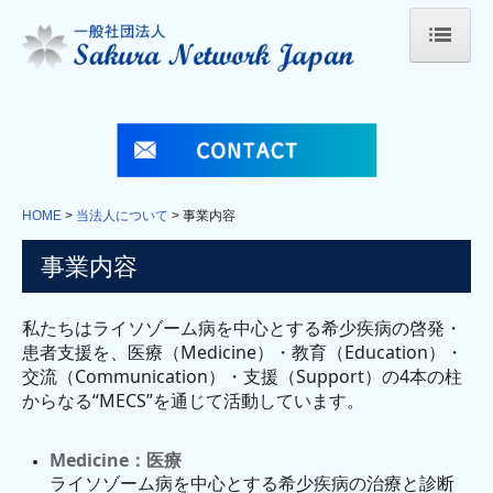
HOME
当法人について
法人概要
HOME
当法人について
事業内容
事業内容
事業内容
定款
私たちはライソゾーム病を中心とする希少疾病の啓発・
私たちの活動
患者支援を、医療（Medicine）・教育（Education）・
交流（Communication）・支援（Support）の4本の柱
Sakuraの会
からなる“MECS”を通じて活動しています。
ライソゾーム病の日
Medicine：医療
シルバーウィング
ライソゾーム病を中心とする希少疾病の治療と診断