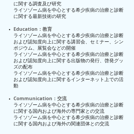
に関する調査及び研究
さくら・めーる
ライソゾーム病を中心とする希少疾病の治療と診断
に関する最新技術の研究
しおりの作成
Education：教育
ライソゾーム病を中心とする希少疾病の治療と診断
メディア掲載
および認知度向上に関する講習会、セミナー、シン
ポジウム、展覧会などの開催
その他
ライソゾーム病を中心とする希少疾病の治療と診断
および認知度向上に関する出版物の発行、啓発グッ
イベントの様子
ズの配布
ライソゾーム病を中心とする希少疾病の治療と診断
第19回Sakuraの会
および認知度向上に関するインターネット上での活
動
第18回Sakuraの会
Communication：交流
第17回Sakuraの会
ライソゾーム病を中心とする希少疾病の治療と診断
に関する国内および海外の専門家との交流
第16回Sakuraの会
ライソゾーム病を中心とする希少疾病の治療と診断
に関する国内および海外の関連団体との交流
第15回Sakuraの会