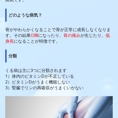
さくら・めーる
どのような病気？
しおりの作成
骨がやわらかくなることで骨が正常に成長しなくなりま
メディア掲載
す。その結果
O脚
になったり、
骨の
痛み
が生じたり、
低
身長
になることが特徴です。
その他
イベントの様子
分類
第19回Sakuraの会
くる病は主に3つに分類されます
1）体内のビタミンDが不足している
第18回Sakuraの会
2）ビタミンDがうまく機能しない
3）腎臓でリンの再吸収がうまくいかない
第17回Sakuraの会
第16回Sakuraの会
第15回Sakuraの会