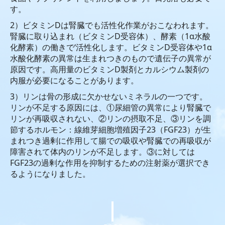
ムコ多糖病 II 型
す。
2）ビタミンDは腎臓でも活性化作業がおこなわれます。
見て学ぶ
腎臓に取り込まれ（ビタミンD受容
体）、酵素（1α水酸
化酵素）の働きで‘活性化します。ビタミンD受容体や1α
読んで学ぶ
水酸化
酵素の異常は生まれつきのもので遺伝子の異常が
原因です。高用量のビタミンD製剤とカ
ルシウム製剤の
協賛企業
内服が必要になることがあります。
寄付について
3）リンは骨の形成に欠かせないミネラルの一つです。
リンが不足する原因には、①尿細管の
異常により腎臓で
広告掲載
リンが再吸収されない、②リンの摂取不足、③リンを調
節するホルモ
ン：線維芽細胞増殖因子23（FGF23）が生
Sakura Square
まれつき過剰に作用して腸での吸収や腎臓
での再吸収が
障害されて体内のリンが不足します。③に対しては
臓器のはたらき
FGF23の過剰な作用を
抑制するための注射薬が選択でき
るようになりました。
医学の散歩道
人間ドックの結果の見方
健康セミナー