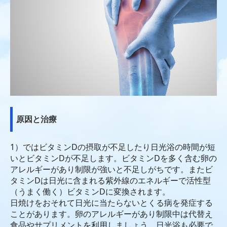
第14回Sakuraの会
第13回Sakuraの会
愛知県医師会交響楽団
愛知健康セミナー
ライソゾーム病セミナー
原因と治療
病気を知る
ゴーシェ病
1）ではビタミンDの摂取が不足したり日光浴の時間が短
いとビタミンDが不足します。ビタ
ミンDを多く含む卵の
ファブリー病
アレルギーがあり制限が強いと不足しがちです。またビ
タミンDは
日光に含まれる紫外線のエネルギーで活性型
ポンぺ病
（うまく働く）ビタミンDに変換されます。
日焼けをおそれて日光に当たらないとくる病を発症する
ムコ多糖病 I 型
ことがあります。卵のアレルギー
があり制限中は代替え
食品やサプリメントを利用しましょう。日光浴も必要で