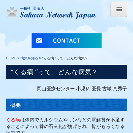
HOME
当法人について
法人概要
HOME
病気を知る
“くる病 ”って、どんな病気？
事業内容
“くる病 ”って、どんな病気？
定款
岡山医療センター 小児科 医長 古城 真秀子
私たちの活動
概要
Sakuraの会
ライソゾーム病の日
くる病
は体内でカルシウムやリンなどの電解質が不足す
ることによって骨の石灰化が妨げら
れ、骨がもろくなる
シルバーウィング
病気です。